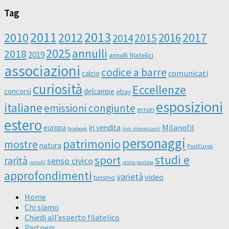
Tag
2011
2013
2010
2012
2016
2017
2014
2015
2025
annulli
2018
2019
annulli filatelici
associazioni
codice a barre
comunicati
calcio
curiosità
Eccellenze
concorsi
delcampe
ebay
esposizioni
italiane
emissioni congiunte
errori
estero
Milanofil
europa
in vendita
facebook
link interessanti
personaggi
patrimonio
mostre
natura
PostEurop
studi e
sport
rarità
senso civico
romafil
storia postale
approfondimenti
varietà
video
turismo
Home
Chi siamo
Chiedi all’esperto filatelico
Partners