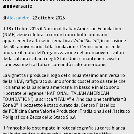
anniversario
di
Alessandro
·
22 ottobre 2025
Il 18 ottobre 2025 il National Italian American Foundation
(NIAF) viene celebrata con un francobollo ordinario
appartenente alla serie tematica
I Valori Sociali
, in occasione
del 50º anniversario dalla fondazione. L’emissione intende
onorare il ruolo dell’organizzazione nel promuovere i valori
della cultura italiana negli Stati Uniti e mantenere viva la
connessione tra Italia e comunità italo-americane.
La vignetta riproduce il logo del cinquantesimo anniversario
della NIAF, raffigurato su uno sfondo costellato da stelle che
richiamano la bandiera americana. In basso e in alto sono
riportate le legende “NATIONAL ITALIAN AMERICAN
FOUNDATION”, la scritta “ITALIA” e l’indicazione tariffaria “B
Zona 2”. Il bozzetto è stato curato dal Centro Filatelico
dell’Officina Carte Valori e Produzioni Tradizionali dell’Istituto
Poligrafico e Zecca dello Stato S.p.A.
Il francobollo è stampato in rotocalcografia su carta bianca
patinata neutra, autoadesiva, con imbiancante ottico,