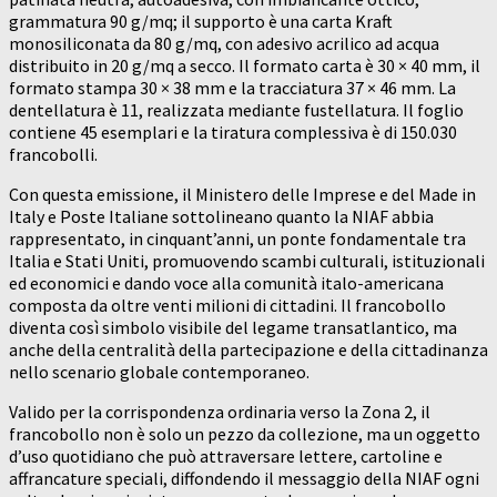
grammatura 90 g/mq; il supporto è una carta Kraft
monosiliconata da 80 g/mq, con adesivo acrilico ad acqua
distribuito in 20 g/mq a secco. Il formato carta è 30 × 40 mm, il
formato stampa 30 × 38 mm e la tracciatura 37 × 46 mm. La
dentellatura è 11, realizzata mediante fustellatura. Il foglio
contiene 45 esemplari e la tiratura complessiva è di 150.030
francobolli.
Con questa emissione, il Ministero delle Imprese e del Made in
Italy e Poste Italiane sottolineano quanto la NIAF abbia
rappresentato, in cinquant’anni, un ponte fondamentale tra
Italia e Stati Uniti, promuovendo scambi culturali, istituzionali
ed economici e dando voce alla comunità italo-americana
composta da oltre venti milioni di cittadini. Il francobollo
diventa così simbolo visibile del legame transatlantico, ma
anche della centralità della partecipazione e della cittadinanza
nello scenario globale contemporaneo.
Valido per la corrispondenza ordinaria verso la Zona 2, il
francobollo non è solo un pezzo da collezione, ma un oggetto
d’uso quotidiano che può attraversare lettere, cartoline e
affrancature speciali, diffondendo il messaggio della NIAF ogni