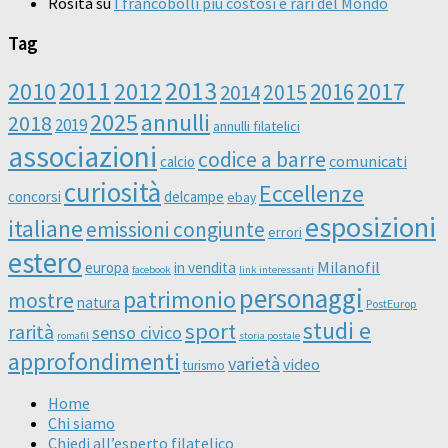
Rosita
su
I francobolli più costosi e rari del Mondo
Tag
2011
2013
2010
2012
2016
2017
2014
2015
2025
annulli
2018
2019
annulli filatelici
associazioni
codice a barre
comunicati
calcio
curiosità
Eccellenze
concorsi
delcampe
ebay
esposizioni
italiane
emissioni congiunte
errori
estero
Milanofil
europa
in vendita
facebook
link interessanti
personaggi
patrimonio
mostre
natura
PostEurop
studi e
sport
rarità
senso civico
romafil
storia postale
approfondimenti
varietà
video
turismo
Home
Chi siamo
Chiedi all’esperto filatelico