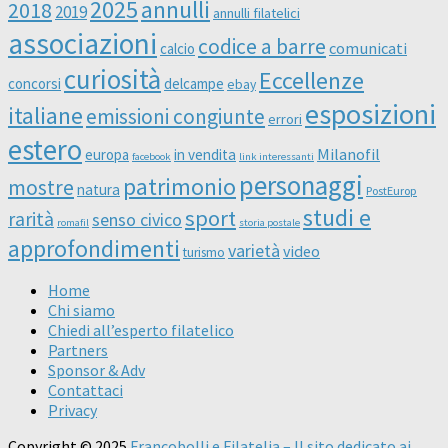
2025
annulli
2018
2019
annulli filatelici
associazioni
codice a barre
comunicati
calcio
curiosità
Eccellenze
concorsi
delcampe
ebay
esposizioni
italiane
emissioni congiunte
errori
estero
Milanofil
europa
in vendita
facebook
link interessanti
personaggi
patrimonio
mostre
natura
PostEurop
studi e
sport
rarità
senso civico
romafil
storia postale
approfondimenti
varietà
video
turismo
Home
Chi siamo
Chiedi all’esperto filatelico
Partners
Sponsor & Adv
Contattaci
Privacy
Copyright © 2025
Francobolli e Filatelia – Il sito dedicato ai