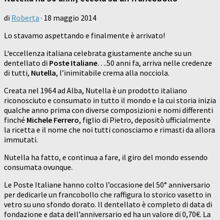
di
Roberta
·
18 maggio 2014
Lo stavamo aspettando e finalmente è arrivato!
L‘eccellenza italiana celebrata giustamente anche su un
dentellato di
Poste Italian
e
….50 anni fa, arriva nelle credenze
di tutti,
Nutella
, l’inimitabile crema alla nocciola.
Creata nel 1964 ad Alba, Nutella è un prodotto italiano
riconosciuto e consumato in tutto il mondo e la cui storia inizia
qualche anno prima con diverse composizioni e nomi differenti
finché
Michele Ferrero
, figlio di Pietro, depositò ufficialmente
la ricetta e il nome che noi tutti conosciamo e rimasti da allora
immutati.
Nutella ha fatto, e continua a fare, il giro del mondo essendo
consumata ovunque.
Le Poste Italiane hanno colto l’occasione del 50° anniversario
per dedicarle un francobollo che raffigura lo storico vasetto in
vetro su uno sfondo dorato. Il dentellato è completo di data di
fondazione e data dell’anniversario ed ha un valore di 0,70€. La