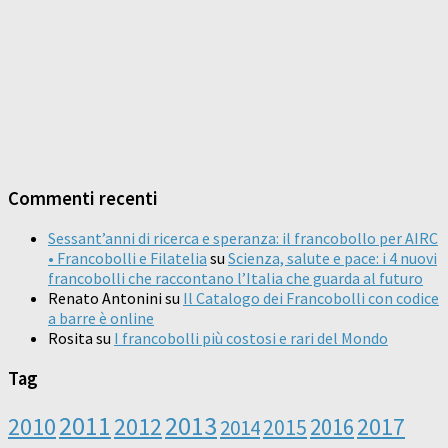
Commenti recenti
Sessant’anni di ricerca e speranza: il francobollo per AIRC
• Francobolli e Filatelia
su
Scienza, salute e pace: i 4 nuovi
francobolli che raccontano l’Italia che guarda al futuro
Renato Antonini
su
Il Catalogo dei Francobolli con codice
a barre è online
Rosita
su
I francobolli più costosi e rari del Mondo
Tag
2011
2013
2010
2012
2016
2017
2014
2015