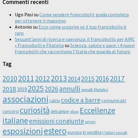
Commenti recenti
Ugo Pasi
su
Come vendere francobolli: guida completa
per ottenere il massimo
Antonio
su
Ecco come scoprire se il tuo francobollo è
raro
Sessant’anni di ricerca e speranza: il francobollo per AIRC
• Francobolli e Filatelia
su
Scienza, salute e pace: i 4 nuovi
francobolli che raccontano l’Italia che guarda al futuro
Tag
2011
2013
2010
2012
2016
2017
2014
2015
2025
annulli
2026
2018
2019
annulli filatelici
associazioni
codice a barre
comunicati
calcio
curiosità
Eccellenze
concorsi
delcampe
ebay
italiane
emissioni congiunte
errori
esposizioni
estero
europa
in vendita
I Valori sociali