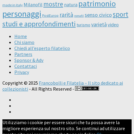
patrimonio
mostre
Milanofil
natura
made in italy
personaggi
sport
rarità
senso civico
PostEurop
romafil
studi e approfondimenti
varietà
video
turismo
Home
Chi siamo
Chiedi all’esperto filatelico
Partners
Sponsor & Adv
Contattaci
Privacy
Copyright © 2025
Francobolli e Filatelia – Il sito dedicato ai
collezionisti
- All Rights Reserved -
Utilizziamo i cookie per essere sicuri che tu possa avere la
migliore esperienza sul nostro sito. Se continui ad utilizzare