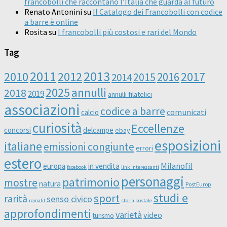
francobolli che raccontano l’Italia che guarda al futuro
Renato Antonini
su
Il Catalogo dei Francobolli con codice
a barre è online
Rosita
su
I francobolli più costosi e rari del Mondo
Tag
2011
2013
2010
2012
2016
2017
2014
2015
2025
annulli
2018
2019
annulli filatelici
associazioni
codice a barre
comunicati
calcio
curiosità
Eccellenze
concorsi
delcampe
ebay
esposizioni
italiane
emissioni congiunte
errori
estero
Milanofil
europa
in vendita
facebook
link interessanti
personaggi
patrimonio
mostre
natura
PostEurop
studi e
sport
rarità
senso civico
romafil
storia postale
approfondimenti
varietà
video
turismo