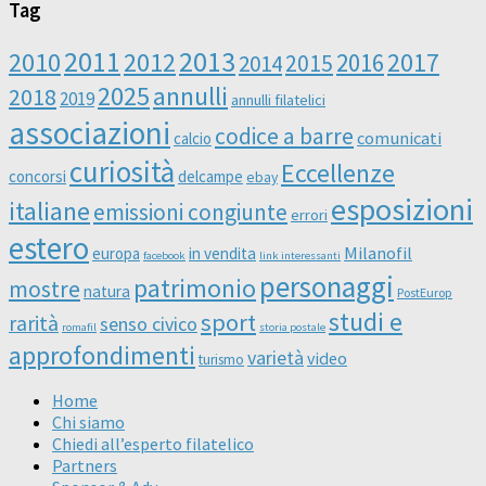
Tag
2011
2013
2010
2012
2016
2017
2014
2015
2025
annulli
2018
2019
annulli filatelici
associazioni
codice a barre
comunicati
calcio
curiosità
Eccellenze
concorsi
delcampe
ebay
esposizioni
italiane
emissioni congiunte
errori
estero
Milanofil
europa
in vendita
facebook
link interessanti
personaggi
patrimonio
mostre
natura
PostEurop
studi e
sport
rarità
senso civico
romafil
storia postale
approfondimenti
varietà
video
turismo
Home
Chi siamo
Chiedi all’esperto filatelico
Partners