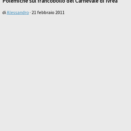
Polemiche sul francobollo del Carnevale di Ivrea
di
Alessandro
·
21 febbraio 2011