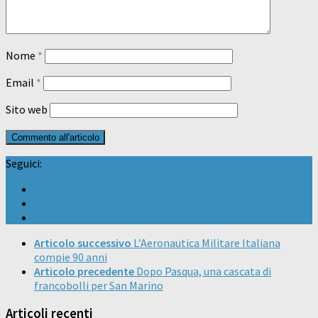
Nome
*
Email
*
Sito web
Seguici:
Articolo successivo
L’Aeronautica Militare Italiana
compie 90 anni
Articolo precedente
Dopo Pasqua, una cascata di
francobolli per San Marino
Articoli recenti