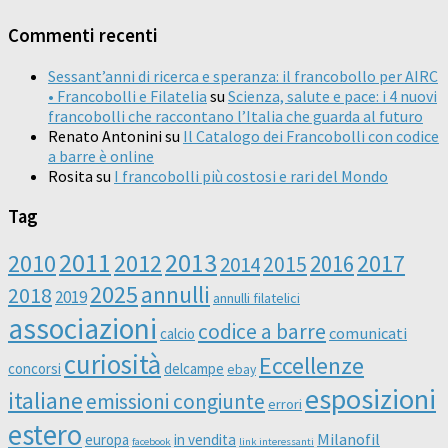
Commenti recenti
Sessant’anni di ricerca e speranza: il francobollo per AIRC
• Francobolli e Filatelia
su
Scienza, salute e pace: i 4 nuovi
francobolli che raccontano l’Italia che guarda al futuro
Renato Antonini
su
Il Catalogo dei Francobolli con codice
a barre è online
Rosita
su
I francobolli più costosi e rari del Mondo
Tag
2011
2013
2010
2012
2016
2017
2014
2015
2025
annulli
2018
2019
annulli filatelici
associazioni
codice a barre
comunicati
calcio
curiosità
Eccellenze
concorsi
delcampe
ebay
esposizioni
italiane
emissioni congiunte
errori
estero
Milanofil
europa
in vendita
facebook
link interessanti