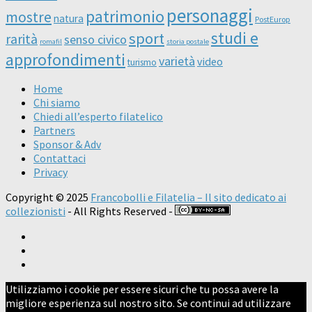
personaggi
patrimonio
mostre
natura
PostEurop
studi e
sport
rarità
senso civico
romafil
storia postale
approfondimenti
varietà
video
turismo
Home
Chi siamo
Chiedi all’esperto filatelico
Partners
Sponsor & Adv
Contattaci
Privacy
Copyright © 2025
Francobolli e Filatelia – Il sito dedicato ai
collezionisti
- All Rights Reserved -
Utilizziamo i cookie per essere sicuri che tu possa avere la
migliore esperienza sul nostro sito. Se continui ad utilizzare