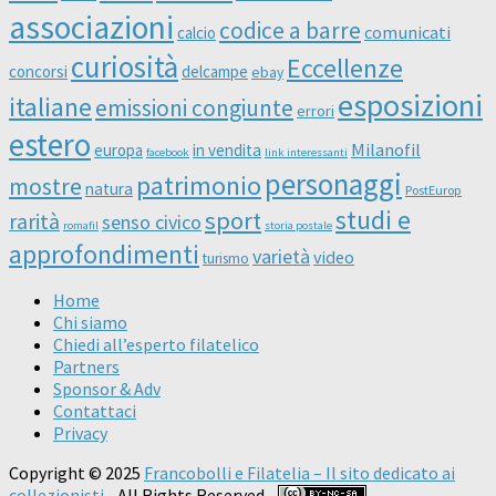
associazioni
codice a barre
comunicati
calcio
curiosità
Eccellenze
concorsi
delcampe
ebay
esposizioni
italiane
emissioni congiunte
errori
estero
Milanofil
europa
in vendita
facebook
link interessanti
personaggi
patrimonio
mostre
natura
PostEurop
studi e
sport
rarità
senso civico
romafil
storia postale
approfondimenti
varietà
video
turismo
Home
Chi siamo
Chiedi all’esperto filatelico
Partners
Sponsor & Adv
Contattaci
Privacy
Copyright © 2025
Francobolli e Filatelia – Il sito dedicato ai
collezionisti
- All Rights Reserved -