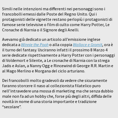
Simili nelle intenzioni ma differenti nei personaggi sono i
francobolli emessi dalle Poste del Regno Unito. Qui i
protagonisti delle vignette restano perlopiù i protagonisti di
famose serie televisive o film di culto come Harry Potter, Le
Cronache di Narnia o il Signore degli Anelli.
Avevamo già dedicato un articolo all’emissione inglese
dedicata a
Winnie the Pooh
o alla coppia
Wallace e Gromit
, ora è
il turno del fantasy. Usciranno infatti il prossimo 8 Marzo 4
serie dedicate rispettivamente a Harry Potter con i personaggi
di Voldemort e Silente, a Le cronache di Narnia con la strega
Jadis e Aslan, a Nanny Ogg e Rincewind di George R.R. Martin e
al Mago Merlino e Morgana del ciclo arturiano.
Dei francobolli molto gradevoli da vedere che sicuramente
faranno storcere il naso al collezionista filatelico puro
nell’intravedere una mossa di marketing ma che senza dubbio
male non fa ad un hobby che, forse più degli altri, diffida delle
novità in nome di una storia importante e tradizione
“secolare”.