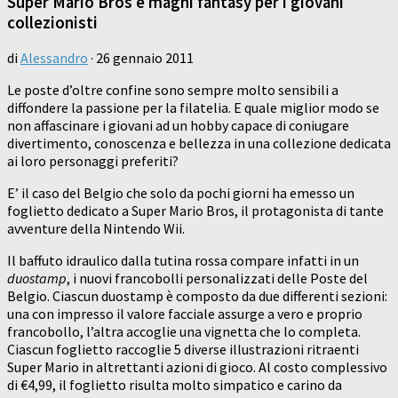
Super Mario Bros e maghi fantasy per i giovani
collezionisti
di
Alessandro
·
26 gennaio 2011
Le poste d’oltre confine sono sempre molto sensibili a
diffondere la passione per la filatelia. E quale miglior modo se
non affascinare i giovani ad un hobby capace di coniugare
divertimento, conoscenza e bellezza in una collezione dedicata
ai loro personaggi preferiti?
E’ il caso del Belgio che solo da pochi giorni ha emesso un
foglietto dedicato a Super Mario Bros, il protagonista di tante
avventure della Nintendo Wii.
Il baffuto idraulico dalla tutina rossa compare infatti in un
duostamp
, i nuovi francobolli personalizzati delle Poste del
Belgio. Ciascun duostamp è composto da due differenti sezioni:
una con impresso il valore facciale assurge a vero e proprio
francobollo, l’altra accoglie una vignetta che lo completa.
Ciascun foglietto raccoglie 5 diverse illustrazioni ritraenti
Super Mario in altrettanti azioni di gioco. Al costo complessivo
di €4,99, il foglietto risulta molto simpatico e carino da