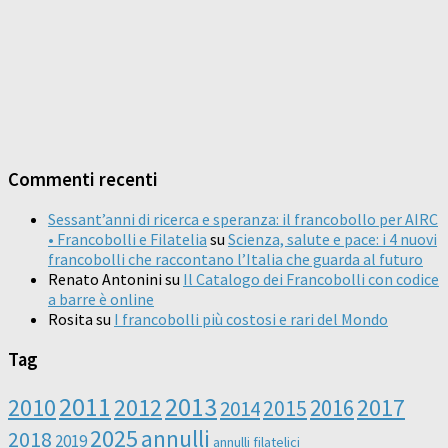
Commenti recenti
Sessant’anni di ricerca e speranza: il francobollo per AIRC
• Francobolli e Filatelia
su
Scienza, salute e pace: i 4 nuovi
francobolli che raccontano l’Italia che guarda al futuro
Renato Antonini
su
Il Catalogo dei Francobolli con codice
a barre è online
Rosita
su
I francobolli più costosi e rari del Mondo
Tag
2011
2013
2010
2012
2016
2017
2014
2015
2025
annulli
2018
2019
annulli filatelici