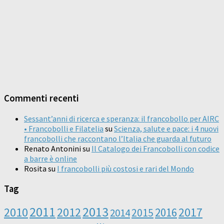
Commenti recenti
Sessant’anni di ricerca e speranza: il francobollo per AIRC
• Francobolli e Filatelia
su
Scienza, salute e pace: i 4 nuovi
francobolli che raccontano l’Italia che guarda al futuro
Renato Antonini
su
Il Catalogo dei Francobolli con codice
a barre è online
Rosita
su
I francobolli più costosi e rari del Mondo
Tag
2011
2013
2010
2012
2016
2017
2014
2015