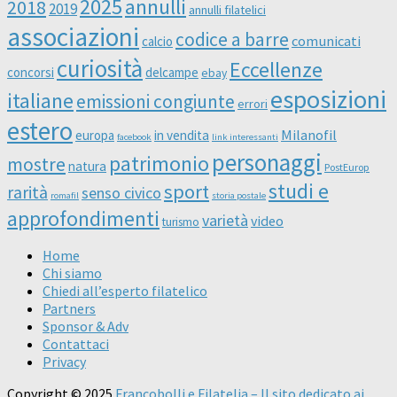
2025
annulli
2018
2019
annulli filatelici
associazioni
codice a barre
comunicati
calcio
curiosità
Eccellenze
concorsi
delcampe
ebay
esposizioni
italiane
emissioni congiunte
errori
estero
Milanofil
europa
in vendita
facebook
link interessanti
personaggi
patrimonio
mostre
natura
PostEurop
studi e
sport
rarità
senso civico
romafil
storia postale
approfondimenti
varietà
video
turismo
Home
Chi siamo
Chiedi all’esperto filatelico
Partners
Sponsor & Adv
Contattaci
Privacy
Copyright © 2025
Francobolli e Filatelia – Il sito dedicato ai