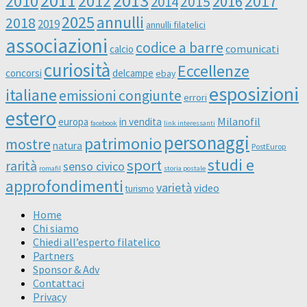
2011
2013
2010
2012
2016
2017
2014
2015
2025
annulli
2018
2019
annulli filatelici
associazioni
codice a barre
comunicati
calcio
curiosità
Eccellenze
concorsi
delcampe
ebay
esposizioni
italiane
emissioni congiunte
errori
estero
Milanofil
europa
in vendita
facebook
link interessanti
personaggi
patrimonio
mostre
natura
PostEurop
studi e
sport
rarità
senso civico
romafil
storia postale
approfondimenti
varietà
video
turismo
Home
Chi siamo
Chiedi all’esperto filatelico
Partners
Sponsor & Adv
Contattaci
Privacy