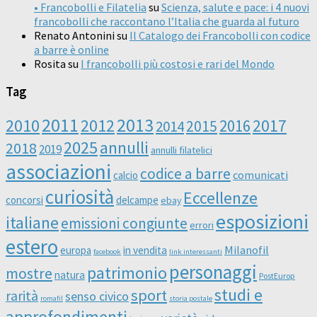
• Francobolli e Filatelia
su
Scienza, salute e pace: i 4 nuovi
francobolli che raccontano l’Italia che guarda al futuro
Renato Antonini
su
Il Catalogo dei Francobolli con codice
a barre è online
Rosita
su
I francobolli più costosi e rari del Mondo
Tag
2011
2013
2010
2012
2016
2017
2014
2015
2025
annulli
2018
2019
annulli filatelici
associazioni
codice a barre
comunicati
calcio
curiosità
Eccellenze
concorsi
delcampe
ebay
esposizioni
italiane
emissioni congiunte
errori
estero
Milanofil
europa
in vendita
facebook
link interessanti
personaggi
patrimonio
mostre
natura
PostEurop
studi e
sport
rarità
senso civico
romafil
storia postale
approfondimenti