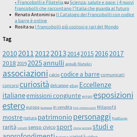
• Francobolli e Filatelia
su
Scienza, salute e pace: i 4 nuovi
francobolli che raccontano l’Italia che guarda al futuro
Renato Antonini
su
Il Catalogo dei Francobolli con codice
a barre è online
Rosita
su
I francobolli più costosi e rari del Mondo
Tag
2011
2013
2010
2012
2016
2017
2014
2015
2025
annulli
2018
2019
annulli filatelici
associazioni
codice a barre
comunicati
calcio
curiosità
Eccellenze
concorsi
delcampe
ebay
esposizioni
italiane
emissioni congiunte
errori
estero
Milanofil
europa
in vendita
facebook
link interessanti
personaggi
patrimonio
mostre
natura
PostEurop
studi e
sport
rarità
senso civico
romafil
storia postale
approfondimenti
varietà
video