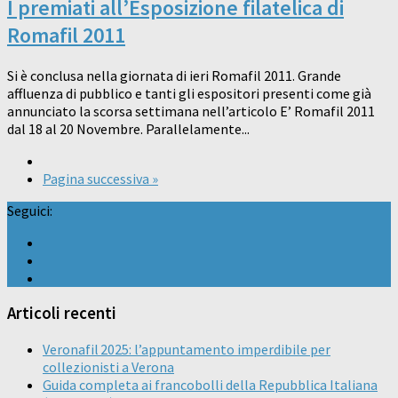
I premiati all’Esposizione filatelica di
Romafil 2011
Si è conclusa nella giornata di ieri Romafil 2011. Grande
affluenza di pubblico e tanti gli espositori presenti come già
annunciato la scorsa settimana nell’articolo E’ Romafil 2011
dal 18 al 20 Novembre. Parallelamente...
Pagina successiva »
Seguici:
Articoli recenti
Veronafil 2025: l’appuntamento imperdibile per
collezionisti a Verona
Guida completa ai francobolli della Repubblica Italiana