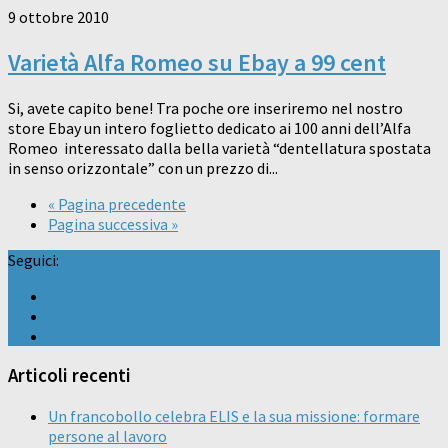
9 ottobre 2010
Varietà Alfa Romeo su Ebay a 99 cent
Si, avete capito bene! Tra poche ore inseriremo nel nostro
store Ebay un intero foglietto dedicato ai 100 anni dell’Alfa
Romeo interessato dalla bella varietà “dentellatura spostata
in senso orizzontale” con un prezzo di...
« Pagina precedente
Pagina successiva »
Seguici:
Articoli recenti
Un francobollo celebra ELIS e la sua missione: formare
persone al lavoro