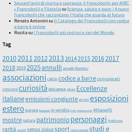
Sessant’anni di ricerca e speranza: il francobollo per AIRC
• Francobolli e Filatelia
su
Scienza, salute e pace: i 4 nuovi
francobolli che raccontano l’Italia che guarda al futuro
Renato Antonini
su
Il Catalogo dei Francobolli con codice
a barre è online
Rosita
su
I francobolli più costosi e rari del Mondo
Tag
2011
2013
2010
2012
2016
2017
2014
2015
2025
annulli
2018
2019
annulli filatelici
associazioni
codice a barre
comunicati
calcio
curiosità
Eccellenze
concorsi
delcampe
ebay
esposizioni
italiane
emissioni congiunte
errori
estero
Milanofil
europa
in vendita
facebook
link interessanti
personaggi
patrimonio
mostre
natura
PostEurop
studi e
sport
rarità
senso civico
romafil
storia postale