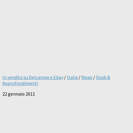
In vendita su Delcampe e Ebay
/
Italia
/
News
/
Studi &
Approfondimenti
22 gennaio 2011