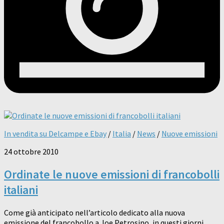
In vendita su Delcampe e Ebay
/
Italia
/
News
/
Nuove emissioni
24 ottobre 2010
Ordinate le nuove emissioni di francobolli
italiani
Come già anticipato nell’articolo dedicato alla nuova
emissione del francobollo a Joe Petrosino, in questi giorni