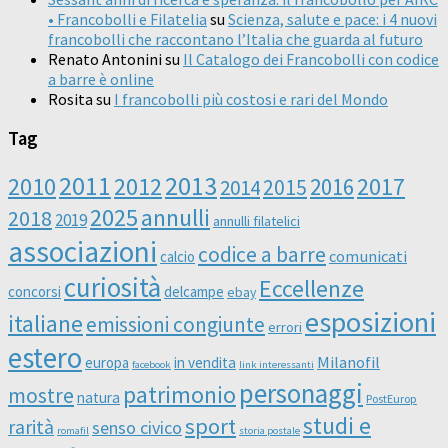
• Francobolli e Filatelia
su
Scienza, salute e pace: i 4 nuovi
francobolli che raccontano l’Italia che guarda al futuro
Renato Antonini
su
Il Catalogo dei Francobolli con codice
a barre è online
Rosita
su
I francobolli più costosi e rari del Mondo
Tag
2011
2013
2010
2012
2016
2017
2014
2015
2025
annulli
2018
2019
annulli filatelici
associazioni
codice a barre
comunicati
calcio
curiosità
Eccellenze
concorsi
delcampe
ebay
esposizioni
italiane
emissioni congiunte
errori
estero
Milanofil
europa
in vendita
facebook
link interessanti
personaggi
patrimonio
mostre
natura
PostEurop
studi e
sport
rarità
senso civico
romafil
storia postale