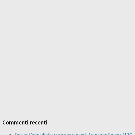
Commenti recenti
Sessant’anni di ricerca e speranza: il francobollo per AIRC