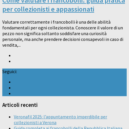
Come valutare i francobolli: guida pratica
per collezionisti e appassionati
Valutare correttamente i francobolli è una delle abilità
fondamentali per ogni collezionista. Conoscere il valore di un
pezzo non significa soltanto soddisfare una curiosità
personale, ma anche prendere decisioni consapevoli in caso di
vendita,...
Seguici:
Articoli recenti
Veronafil 2025: l’appuntamento imperdibile per
collezionisti a Verona
Guida completa ai francobolli della Repubblica Italiana