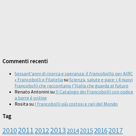
Commenti recenti
Sessant’anni di ricerca e speranza: il francobollo per AIRC
• Francobolli e Filatelia
su
Scienza, salute e pace: i 4 nuovi
francobolli che raccontano l’Italia che guarda al futuro
Renato Antonini
su
Il Catalogo dei Francobolli con codice
a barre è online
Rosita
su
I francobolli più costosi e rari del Mondo
Tag
2011
2013
2010
2012
2016
2017
2014
2015