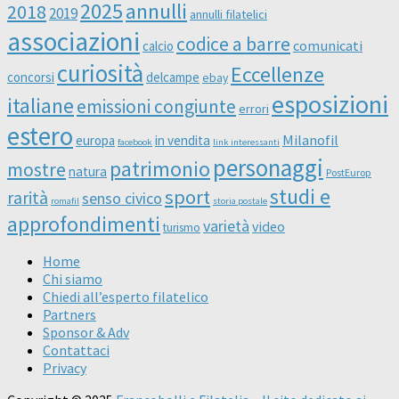
2025
annulli
2018
2019
annulli filatelici
associazioni
codice a barre
comunicati
calcio
curiosità
Eccellenze
concorsi
delcampe
ebay
esposizioni
italiane
emissioni congiunte
errori
estero
Milanofil
europa
in vendita
facebook
link interessanti
personaggi
patrimonio
mostre
natura
PostEurop
studi e
sport
rarità
senso civico
romafil
storia postale
approfondimenti
varietà
video
turismo
Home
Chi siamo
Chiedi all’esperto filatelico
Partners
Sponsor & Adv
Contattaci
Privacy