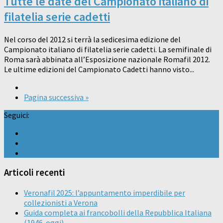
Tutte le date del Campionato italiano di
filatelia serie cadetti
Nel corso del 2012 si terrà la sedicesima edizione del
Campionato italiano di filatelia serie cadetti. La semifinale di
Roma sarà abbinata all’Esposizione nazionale Romafil 2012.
Le ultime edizioni del Campionato Cadetti hanno visto...
Pagina successiva »
Seguici:
Articoli recenti
Veronafil 2025: l’appuntamento imperdibile per
collezionisti a Verona
Guida completa ai francobolli della Repubblica Italiana
(1946-oggi)