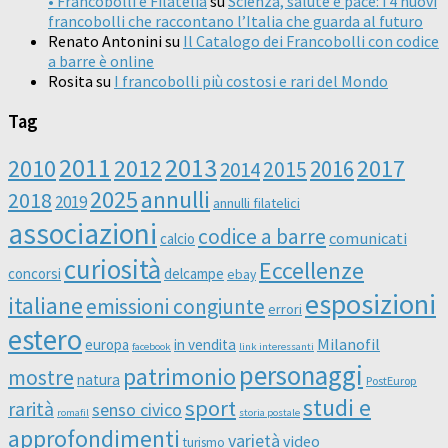
• Francobolli e Filatelia
su
Scienza, salute e pace: i 4 nuovi
francobolli che raccontano l’Italia che guarda al futuro
Renato Antonini
su
Il Catalogo dei Francobolli con codice
a barre è online
Rosita
su
I francobolli più costosi e rari del Mondo
Tag
2011
2013
2010
2012
2016
2017
2014
2015
2025
annulli
2018
2019
annulli filatelici
associazioni
codice a barre
comunicati
calcio
curiosità
Eccellenze
concorsi
delcampe
ebay
esposizioni
italiane
emissioni congiunte
errori
estero
Milanofil
europa
in vendita
facebook
link interessanti
personaggi
patrimonio
mostre
natura
PostEurop
studi e
sport
rarità
senso civico
romafil
storia postale
approfondimenti
varietà
video
turismo