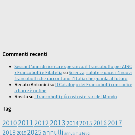
Commenti recenti
Sessant’anni di ricerca e speranza: il francobollo per AIRC
• Francobolli e Filatelia
su
Scienza, salute e pace: i 4 nuovi
francobolli che raccontano l’Italia che guarda al futuro
Renato Antonini
su
Il Catalogo dei Francobolli con codice
a barre è online
Rosita
su
I francobolli più costosi e rari del Mondo
Tag
2011
2013
2010
2012
2016
2017
2014
2015
2025
annulli
2018
2019
annulli filatelici