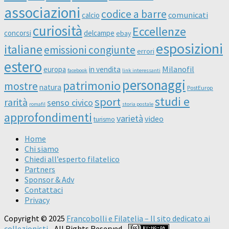
associazioni
codice a barre
comunicati
calcio
curiosità
Eccellenze
concorsi
delcampe
ebay
esposizioni
italiane
emissioni congiunte
errori
estero
Milanofil
europa
in vendita
facebook
link interessanti
personaggi
patrimonio
mostre
natura
PostEurop
studi e
sport
rarità
senso civico
romafil
storia postale
approfondimenti
varietà
video
turismo
Home
Chi siamo
Chiedi all’esperto filatelico
Partners
Sponsor & Adv
Contattaci
Privacy
Copyright © 2025
Francobolli e Filatelia – Il sito dedicato ai
collezionisti
- All Rights Reserved -