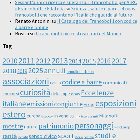
Sessant’anni di ricerca e speranza: il francobollo per AIRC
• Francobolli e Filatelia
su
Scienza, salute e pace: i 4 nuovi
francobolli che raccontano l’Italia che guarda al futuro
Renato Antonini
su
Il Catalogo dei Francobolli con codice
a barre è online
Rosita
su
I francobolli più costosi e rari del Mondo
Tag
2011
2013
2010
2012
2016
2017
2014
2015
2025
annulli
2018
2019
annulli filatelici
associazioni
codice a barre
comunicati
calcio
curiosità
Eccellenze
concorsi
delcampe
ebay
esposizioni
italiane
emissioni congiunte
errori
estero
Milanofil
europa
in vendita
facebook
link interessanti
personaggi
patrimonio
mostre
natura
PostEurop
studi e
sport
rarità
senso civico
romafil
storia postale