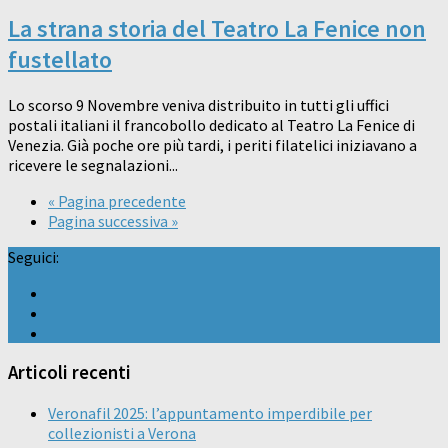
La strana storia del Teatro La Fenice non
fustellato
Lo scorso 9 Novembre veniva distribuito in tutti gli uffici
postali italiani il francobollo dedicato al Teatro La Fenice di
Venezia. Già poche ore più tardi, i periti filatelici iniziavano a
ricevere le segnalazioni...
« Pagina precedente
Pagina successiva »
Seguici:
Articoli recenti
Veronafil 2025: l’appuntamento imperdibile per
collezionisti a Verona