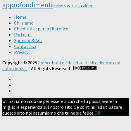
approfondimenti
varietà
video
turismo
Home
Chi siamo
Chiedi all’esperto filatelico
Partners
Sponsor & Adv
Contattaci
Privacy
Copyright © 2025
Francobolli e Filatelia – Il sito dedicato ai
collezionisti
- All Rights Reserved -
Utilizziamo i cookie per essere sicuri che tu possa avere la
migliore esperienza sul nostro sito. Se continui ad utilizzare
questo sito noi assumiamo che tu ne sia felice.
Ok