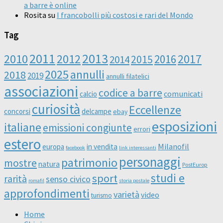
a barre è online
Rosita
su
I francobolli più costosi e rari del Mondo
Tag
2011
2013
2010
2012
2016
2017
2014
2015
2025
annulli
2018
2019
annulli filatelici
associazioni
codice a barre
comunicati
calcio
curiosità
Eccellenze
concorsi
delcampe
ebay
esposizioni
italiane
emissioni congiunte
errori
estero
Milanofil
europa
in vendita
facebook
link interessanti
personaggi
patrimonio
mostre
natura
PostEurop
studi e
sport
rarità
senso civico
romafil
storia postale
approfondimenti
varietà
video
turismo
Home