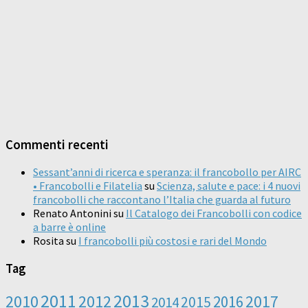
Commenti recenti
Sessant’anni di ricerca e speranza: il francobollo per AIRC
• Francobolli e Filatelia
su
Scienza, salute e pace: i 4 nuovi
francobolli che raccontano l’Italia che guarda al futuro
Renato Antonini
su
Il Catalogo dei Francobolli con codice
a barre è online
Rosita
su
I francobolli più costosi e rari del Mondo
Tag
2011
2013
2010
2012
2016
2017
2014
2015