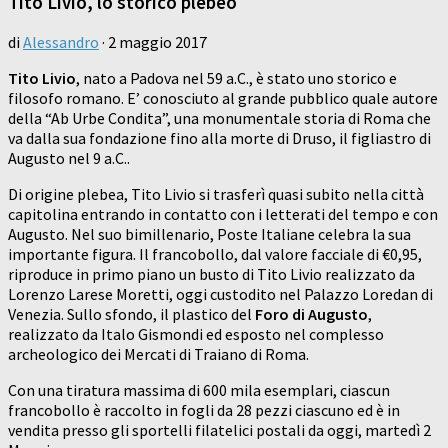
Tito Livio, lo storico plebeo
di
Alessandro
·
2 maggio 2017
Tito Livio
, nato a Padova nel 59 a.C., è stato uno storico e
filosofo romano. E’ conosciuto al grande pubblico quale autore
della “Ab Urbe Condita”, una monumentale storia di Roma che
va dalla sua fondazione fino alla morte di Druso, il figliastro di
Augusto nel 9 a.C..
Di origine plebea, Tito Livio si trasferì quasi subito nella città
capitolina entrando in contatto con i letterati del tempo e con
Augusto. Nel suo bimillenario, Poste Italiane celebra la sua
importante figura. Il francobollo, dal valore facciale di €0,95,
riproduce in primo piano un busto di Tito Livio realizzato da
Lorenzo Larese Moretti, oggi custodito nel Palazzo Loredan di
Venezia. Sullo sfondo, il plastico del
Foro di Augusto
,
realizzato da Italo Gismondi ed esposto nel complesso
archeologico dei Mercati di Traiano di Roma.
Con una tiratura massima di 600 mila esemplari, ciascun
francobollo è raccolto in fogli da 28 pezzi ciascuno ed è in
vendita presso gli sportelli filatelici postali da oggi, martedì 2