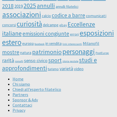
2025
annulli
2018
2019
annulli filatelici
associazioni
codice a barre
comunicati
calcio
curiosità
Eccellenze
concorsi
delcampe
ebay
esposizioni
italiane
emissioni congiunte
errori
estero
Milanofil
europa
in vendita
facebook
link interessanti
personaggi
patrimonio
mostre
natura
PostEurop
studi e
sport
rarità
senso civico
romafil
storia postale
approfondimenti
varietà
video
turismo
Home
Chi siamo
Chiedi all’esperto filatelico
Partners
Sponsor & Adv
Contattaci
Privacy