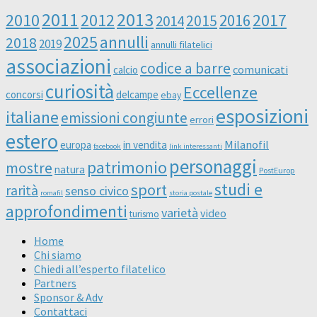
2011
2013
2010
2012
2016
2017
2014
2015
2025
annulli
2018
2019
annulli filatelici
associazioni
codice a barre
comunicati
calcio
curiosità
Eccellenze
concorsi
delcampe
ebay
esposizioni
italiane
emissioni congiunte
errori
estero
Milanofil
europa
in vendita
facebook
link interessanti
personaggi
patrimonio
mostre
natura
PostEurop
studi e
sport
rarità
senso civico
romafil
storia postale
approfondimenti
varietà
video
turismo
Home
Chi siamo
Chiedi all’esperto filatelico
Partners
Sponsor & Adv
Contattaci