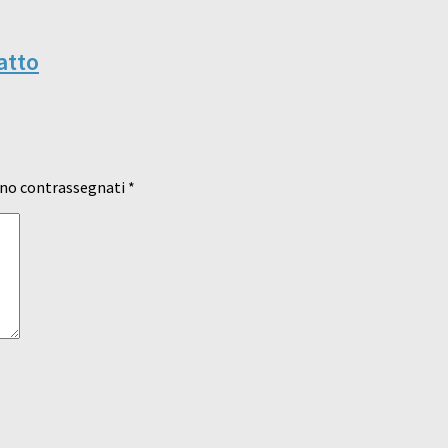
atto
ono contrassegnati
*