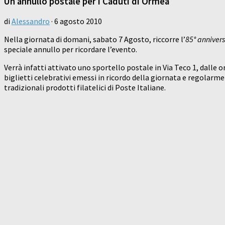
Un annullo postale per i Caduti di Ormea
di
Alessandro
·
6 agosto 2010
Nella giornata di domani, sabato 7 Agosto, riccorre l’
85° anniver
speciale annullo per ricordare l’evento.
Verrà infatti attivato uno sportello postale in Via Teco 1, dalle
biglietti celebrativi emessi in ricordo della giornata e regolarmen
tradizionali prodotti filatelici di Poste Italiane.