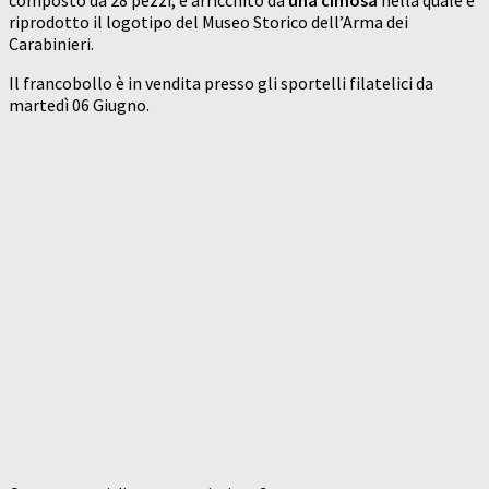
composto da 28 pezzi, è arricchito da
una cimosa
nella quale è
riprodotto il logotipo del Museo Storico dell’Arma dei
Carabinieri.
Il francobollo è in vendita presso gli sportelli filatelici da
martedì 06 Giugno.