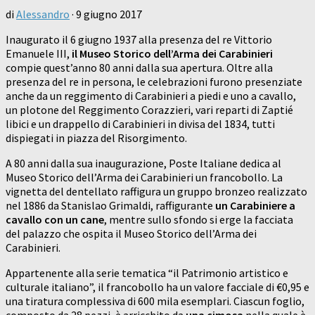
di
Alessandro
·
9 giugno 2017
Inaugurato il 6 giugno 1937 alla presenza del re Vittorio
Emanuele III,
il Museo Storico dell’Arma dei Carabinieri
compie quest’anno 80 anni dalla sua apertura. Oltre alla
presenza del re in persona, le celebrazioni furono presenziate
anche da un reggimento di Carabinieri a piedi e uno a cavallo,
un plotone del Reggimento Corazzieri, vari reparti di Zaptié
libici e un drappello di Carabinieri in divisa del 1834, tutti
dispiegati in piazza del Risorgimento.
A 80 anni dalla sua inaugurazione, Poste Italiane dedica al
Museo Storico dell’Arma dei Carabinieri un francobollo. La
vignetta del dentellato raffigura un gruppo bronzeo realizzato
nel 1886 da Stanislao Grimaldi, raffigurante
un Carabiniere a
cavallo con un cane
, mentre sullo sfondo si erge la facciata
del palazzo che ospita il Museo Storico dell’Arma dei
Carabinieri.
Appartenente alla serie tematica “il Patrimonio artistico e
culturale italiano”, il francobollo ha un valore facciale di €0,95 e
una tiratura complessiva di 600 mila esemplari. Ciascun foglio,