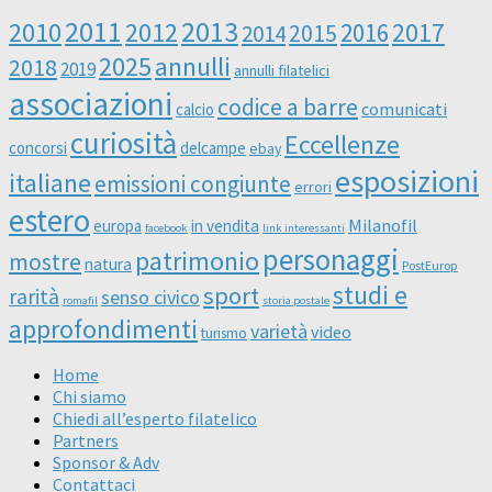
2011
2013
2010
2012
2016
2017
2014
2015
2025
annulli
2018
2019
annulli filatelici
associazioni
codice a barre
comunicati
calcio
curiosità
Eccellenze
concorsi
delcampe
ebay
esposizioni
italiane
emissioni congiunte
errori
estero
Milanofil
europa
in vendita
facebook
link interessanti
personaggi
patrimonio
mostre
natura
PostEurop
studi e
sport
rarità
senso civico
romafil
storia postale
approfondimenti
varietà
video
turismo
Home
Chi siamo
Chiedi all’esperto filatelico
Partners
Sponsor & Adv
Contattaci