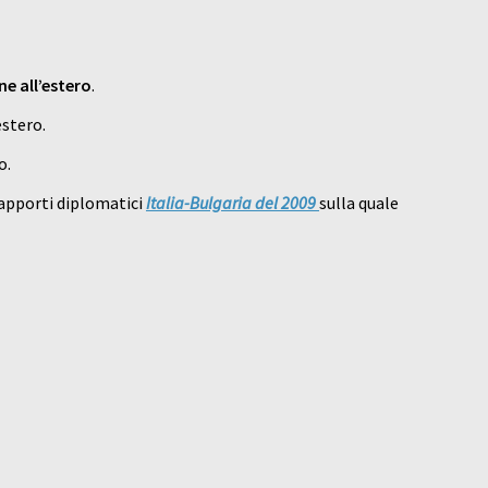
ane all’estero
.
estero.
o.
 rapporti diplomatici
Italia-Bulgaria del 2009
sulla quale