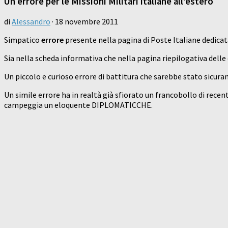
Un errore per le Missioni Militari italiane all’estero
di
Alessandro
·
18 novembre 2011
Simpatico
errore
presente nella pagina di Poste Italiane dedicat
Sia nella scheda informativa che nella pagina riepilogativa delle
Un piccolo e curioso errore di battitura che sarebbe stato sicura
Un simile errore ha in realtà già sfiorato un francobollo di rece
campeggia un eloquente DIPLOMATICCHE.