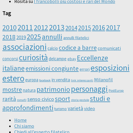
Rosita
su
I francobolli più costosi e rari del Mondo
Tag
2011
2013
2010
2012
2016
2017
2014
2015
2025
annulli
2018
2019
annulli filatelici
associazioni
codice a barre
comunicati
calcio
curiosità
Eccellenze
concorsi
delcampe
ebay
esposizioni
italiane
emissioni congiunte
errori
estero
Milanofil
europa
in vendita
facebook
link interessanti
personaggi
patrimonio
mostre
natura
PostEurop
studi e
sport
rarità
senso civico
romafil
storia postale
approfondimenti
varietà
video
turismo
Home
Chi siamo
Chiedi all’esperto filatelico