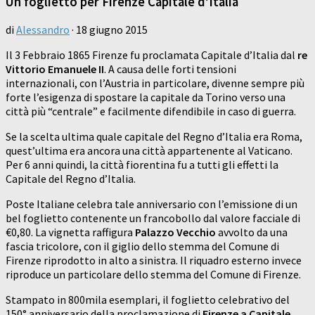
Un foglietto per Firenze Capitale d’Italia
di
Alessandro
·
18 giugno 2015
Il 3 Febbraio 1865 Firenze fu proclamata Capitale d’Italia dal
re
Vittorio Emanuele II
. A causa delle forti tensioni
internazionali, con l’Austria in particolare, divenne sempre più
forte l’esigenza di spostare la capitale da Torino verso una
città più “centrale” e facilmente difendibile in caso di guerra.
Se la scelta ultima quale capitale del Regno d’Italia era Roma,
quest’ultima era ancora una città appartenente al Vaticano.
Per 6 anni quindi, la città fiorentina fu a tutti gli effetti la
Capitale del Regno d’Italia.
Poste Italiane celebra tale anniversario con l’emissione di un
bel foglietto contenente un francobollo dal valore facciale di
€0,80. La vignetta raffigura
Palazzo Vecchio
avvolto da una
fascia tricolore, con il giglio dello stemma del Comune di
Firenze riprodotto in alto a sinistra. Il riquadro esterno invece
riproduce un particolare dello stemma del Comune di Firenze.
Stampato in 800mila esemplari, il foglietto celebrativo del
150° anniversario della proclamazione di
Firenze a Capitale