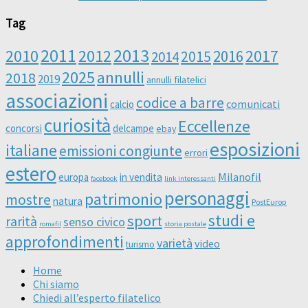
Tag
2011
2013
2010
2012
2016
2017
2014
2015
2025
annulli
2018
2019
annulli filatelici
associazioni
codice a barre
comunicati
calcio
curiosità
Eccellenze
concorsi
delcampe
ebay
esposizioni
italiane
emissioni congiunte
errori
estero
Milanofil
europa
in vendita
facebook
link interessanti
personaggi
patrimonio
mostre
natura
PostEurop
studi e
sport
rarità
senso civico
romafil
storia postale
approfondimenti
varietà
video
turismo
Home
Chi siamo
Chiedi all’esperto filatelico