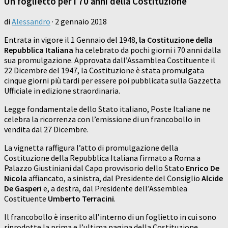
Un foglietto per i 70 anni della Costituzione
di
Alessandro
·
2 gennaio 2018
Entrata in vigore il 1 Gennaio del 1948,
la Costituzione della
Repubblica Italiana
ha celebrato da pochi giorni i 70 anni dalla
sua promulgazione. Approvata dall’Assamblea Costituente il
22 Dicembre del 1947, la Costituzione è stata promulgata
cinque giorni più tardi per essere poi pubblicata sulla Gazzetta
Ufficiale in edizione straordinaria.
Legge fondamentale dello Stato italiano, Poste Italiane ne
celebra la ricorrenza con l’emissione di un francobollo in
vendita dal 27 Dicembre.
La vignetta raffigura l’atto di promulgazione della
Costituzione della Repubblica Italiana firmato a Roma a
Palazzo Giustiniani dal Capo provvisorio dello Stato
Enrico De
Nicola
affiancato, a sinistra, dal Presidente del Consiglio
Alcide
De Gasperi
e, a destra, dal Presidente dell’Assemblea
Costituente
Umberto Terracini
.
Il francobollo è inserito all’interno di un foglietto in cui sono
riprodotte la prima e l’ultima pagina della Costituzione