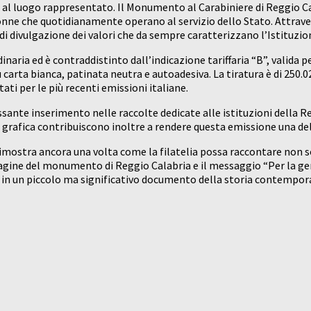
e al luogo rappresentato. Il Monumento al Carabiniere di Reggio C
nne che quotidianamente operano al servizio dello Stato. Attrave
 divulgazione dei valori che da sempre caratterizzano l’Istituzio
rdinaria ed è contraddistinto dall’indicazione tariffaria “B”, vali
 carta bianca, patinata neutra e autoadesiva. La tiratura è di 250.02
ti per le più recenti emissioni italiane.
essante inserimento nelle raccolte dedicate alle istituzioni della 
 grafica contribuiscono inoltre a rendere questa emissione una dell
dimostra ancora una volta come la filatelia possa raccontare non s
gine del monumento di Reggio Calabria e il messaggio “Per la gente
e in un piccolo ma significativo documento della storia contempor