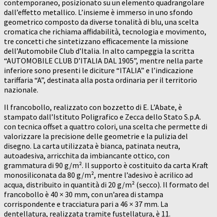
contemporaneo, posizionato su un elemento quadrangolare
dall’effetto metallico. L’insieme è immerso in uno sfondo
geometrico composto da diverse tonalità di blu, una scelta
cromatica che richiama affidabilità, tecnologia e movimento,
tre concetti che sintetizzano efficacemente la missione
dell’Automobile Club d’Italia. In alto campeggia la scritta
“AUTOMOBILE CLUB D’ITALIA DAL 1905”, mentre nella parte
inferiore sono presenti le diciture “ITALIA” e l’indicazione
tariffaria “A”, destinata alla posta ordinaria per il territorio
nazionale.
Il francobollo, realizzato con bozzetto di E. L’Abate, è
stampato dall’Istituto Poligrafico e Zecca dello Stato S.p.A.
con tecnica offset a quattro colori, una scelta che permette di
valorizzare la precisione delle geometrie e la pulizia del
disegno. La carta utilizzata è bianca, patinata neutra,
autoadesiva, arricchita da imbiancante ottico, con
grammatura di 90 g/m². Il supporto è costituito da carta Kraft
monosiliconata da 80 g/m², mentre l’adesivo è acrilico ad
acqua, distribuito in quantità di 20 g/m² (secco). Il formato del
francobollo è 40 × 30 mm, con un’area di stampa
corrispondente e tracciatura pari a 46 × 37 mm. La
dentellatura, realizzata tramite fustellatura, è 11.