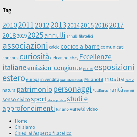
Tag
2011
2013
2010
2012
2016
2017
2014
2015
2025
annulli
2018
2019
annulli filatelici
associazioni
codice a barre
comunicati
calcio
curiosità
Eccellenze
concorsi
delcampe
ebay
esposizioni
italiane
emissioni congiunte
errori
estero
mostre
Milanofil
europa
in vendita
link interessanti
natale
personaggi
patrimonio
rarità
natura
PostEurop
romafil
studi e
sport
senso civico
storia postale
approfondimenti
varietà
video
turismo
Home
Chi siamo
Chiedi all’esperto filatelico