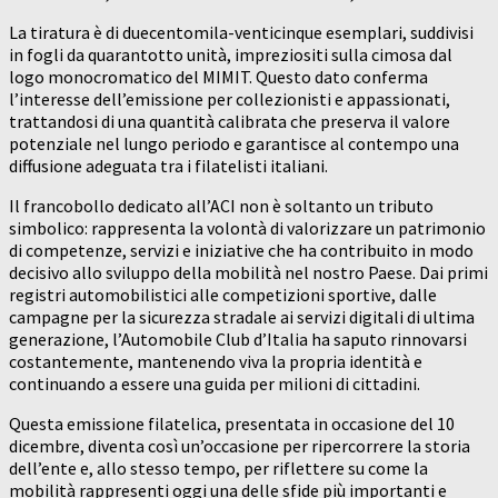
La tiratura è di duecentomila-venticinque esemplari, suddivisi
in fogli da quarantotto unità, impreziositi sulla cimosa dal
logo monocromatico del MIMIT. Questo dato conferma
l’interesse dell’emissione per collezionisti e appassionati,
trattandosi di una quantità calibrata che preserva il valore
potenziale nel lungo periodo e garantisce al contempo una
diffusione adeguata tra i filatelisti italiani.
Il francobollo dedicato all’ACI non è soltanto un tributo
simbolico: rappresenta la volontà di valorizzare un patrimonio
di competenze, servizi e iniziative che ha contribuito in modo
decisivo allo sviluppo della mobilità nel nostro Paese. Dai primi
registri automobilistici alle competizioni sportive, dalle
campagne per la sicurezza stradale ai servizi digitali di ultima
generazione, l’Automobile Club d’Italia ha saputo rinnovarsi
costantemente, mantenendo viva la propria identità e
continuando a essere una guida per milioni di cittadini.
Questa emissione filatelica, presentata in occasione del 10
dicembre, diventa così un’occasione per ripercorrere la storia
dell’ente e, allo stesso tempo, per riflettere su come la
mobilità rappresenti oggi una delle sfide più importanti e