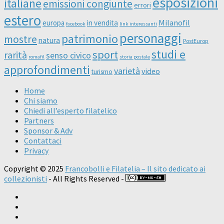
esposizioni
italiane
emissioni congiunte
errori
estero
Milanofil
europa
in vendita
facebook
link interessanti
personaggi
patrimonio
mostre
natura
PostEurop
studi e
sport
rarità
senso civico
romafil
storia postale
approfondimenti
varietà
video
turismo
Home
Chi siamo
Chiedi all’esperto filatelico
Partners
Sponsor & Adv
Contattaci
Privacy
Copyright © 2025
Francobolli e Filatelia – Il sito dedicato ai
collezionisti
- All Rights Reserved -