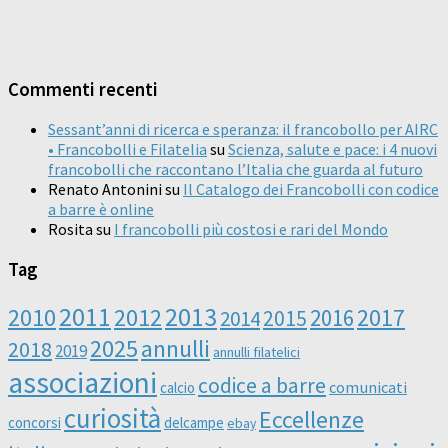
Commenti recenti
Sessant’anni di ricerca e speranza: il francobollo per AIRC
• Francobolli e Filatelia
su
Scienza, salute e pace: i 4 nuovi
francobolli che raccontano l’Italia che guarda al futuro
Renato Antonini
su
Il Catalogo dei Francobolli con codice
a barre è online
Rosita
su
I francobolli più costosi e rari del Mondo
Tag
2011
2013
2010
2012
2016
2017
2014
2015
2025
annulli
2018
2019
annulli filatelici
associazioni
codice a barre
comunicati
calcio
curiosità
Eccellenze
concorsi
delcampe
ebay