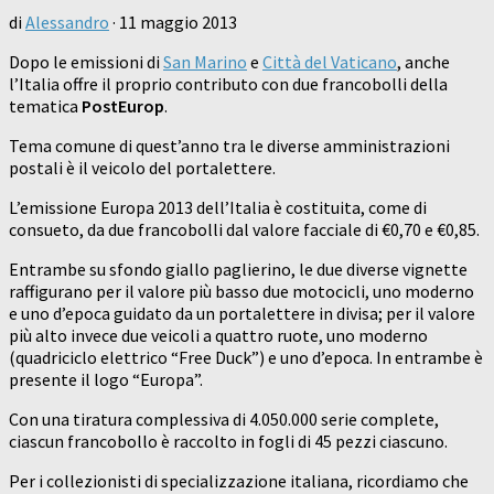
di
Alessandro
·
11 maggio 2013
Dopo le emissioni di
San Marino
e
Città del Vaticano
, anche
l’Italia offre il proprio contributo con due francobolli della
tematica
PostEurop
.
Tema comune di quest’anno tra le diverse amministrazioni
postali è il veicolo del portalettere.
L’emissione Europa 2013 dell’Italia è costituita, come di
consueto, da due francobolli dal valore facciale di €0,70 e €0,85.
Entrambe su sfondo giallo paglierino, le due diverse vignette
raffigurano per il valore più basso due motocicli, uno moderno
e uno d’epoca guidato da un portalettere in divisa; per il valore
più alto invece due veicoli a quattro ruote, uno moderno
(quadriciclo elettrico “Free Duck”) e uno d’epoca. In entrambe è
presente il logo “Europa”.
Con una tiratura complessiva di 4.050.000 serie complete,
ciascun francobollo è raccolto in fogli di 45 pezzi ciascuno.
Per i collezionisti di specializzazione italiana, ricordiamo che