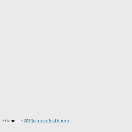
Etichette:
2013
europa
PostEurop