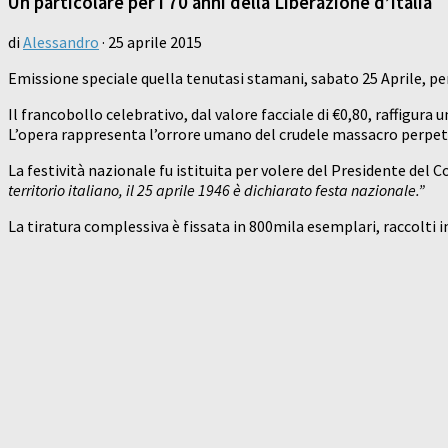
Un particolare per i 70 anni della Liberazione d’Italia
di
Alessandro
·
25 aprile 2015
Emissione speciale quella tenutasi stamani, sabato 25 Aprile, p
Il francobollo celebrativo, dal valore facciale di €0,80, raffigura
L’opera rappresenta l’orrore umano del crudele massacro perpetr
La festività nazionale fu istituita per volere del Presidente del 
territorio italiano, il 25 aprile 1946 è dichiarato festa nazionale.”
La tiratura complessiva è fissata in 800mila esemplari, raccolti in