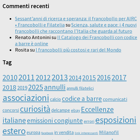
Commenti recenti
Sessant’anni di ricerca e speranza: il francobollo per AIRC
• Francobolli e Filatelia
su
Scienza, salute e pace: i 4 nuovi
francobolli che raccontano l’Italia che guarda al futuro
Renato Antonini
su
Il Catalogo dei Francobolli con codice
a barre è online
Rosita
su
I francobolli più costosi e rari del Mondo
Tag
2011
2013
2010
2012
2016
2017
2014
2015
2025
annulli
2018
2019
annulli filatelici
associazioni
codice a barre
comunicati
calcio
curiosità
Eccellenze
concorsi
delcampe
ebay
esposizioni
italiane
emissioni congiunte
errori
estero
Milanofil
europa
in vendita
facebook
link interessanti