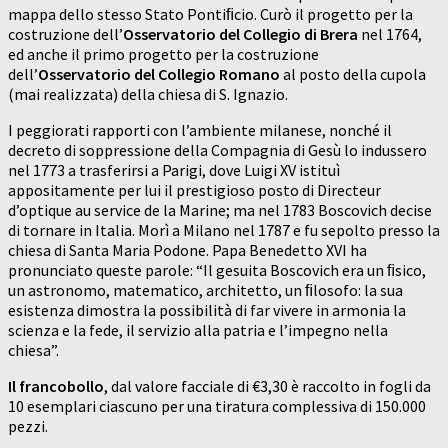
mappa dello stesso Stato Pontiﬁcio. Curò il progetto per la
costruzione dell’
Osservatorio del Collegio di Brera
nel 1764,
ed anche il primo progetto per la costruzione
dell’
Osservatorio del Collegio Romano
al posto della cupola
(mai realizzata) della chiesa di S. Ignazio.
I peggiorati rapporti con l’ambiente milanese, nonché il
decreto di soppressione della Compagnia di Gesù lo indussero
nel 1773 a trasferirsi a Parigi, dove Luigi XV istituì
appositamente per lui il prestigioso posto di Directeur
d’optique au service de la Marine; ma nel 1783 Boscovich decise
di tornare in Italia. Morì a Milano nel 1787 e fu sepolto presso la
chiesa di Santa Maria Podone. Papa Benedetto XVI ha
pronunciato queste parole: “Il gesuita Boscovich era un ﬁsico,
un astronomo, matematico, architetto, un ﬁlosofo: la sua
esistenza dimostra la possibilità di far vivere in armonia la
scienza e la fede, il servizio alla patria e l’impegno nella
chiesa”.
Il francobollo
, dal valore facciale di €3,30 è raccolto in fogli da
10 esemplari ciascuno per una tiratura complessiva di 150.000
pezzi.