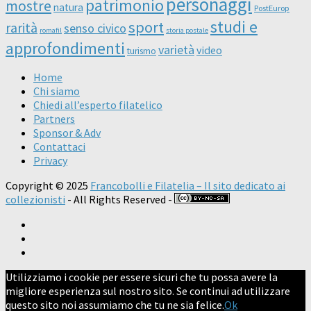
personaggi
patrimonio
mostre
natura
PostEurop
studi e
sport
rarità
senso civico
romafil
storia postale
approfondimenti
varietà
video
turismo
Home
Chi siamo
Chiedi all’esperto filatelico
Partners
Sponsor & Adv
Contattaci
Privacy
Copyright © 2025
Francobolli e Filatelia – Il sito dedicato ai
collezionisti
- All Rights Reserved -
Utilizziamo i cookie per essere sicuri che tu possa avere la
migliore esperienza sul nostro sito. Se continui ad utilizzare
questo sito noi assumiamo che tu ne sia felice.
Ok