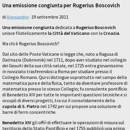
Una emissione congiunta per Rugerius Boscovich
di
Alessandro
·
19 settembre 2011
Una emissione congiunta
dedicata a
Rugerius Boscovich
unisce filatelicamente
la Città del Vaticano
con la
Croazia
.
Ma chi è Rugerius Boscovich?
Dal sito delle Poste Vaticane si legge che, nato a Ragusa di
Dalmazia (Dubrovnik) nel 1711, dopo aver studiato nel collegio
dei Gesuiti della sua città natale, nel 1725 entra giovanissimo
in noviziato trasferendosi a Roma per studiare presso il
Collegio Romano. Qui si distingue soprattutto nel campo della
matematica pura e della ﬁsica, tanto da diventare professore di
matematica presso lo stesso Collegio; fu consulente pontiﬁcio
di Benedetto XIV per tutte le importanti questioni tecniche e si
occupò di diversi progetti, tra cui il consolidamento della
cupola di S. Pietro
nel 1742 per cui propose una soluzione di
barre di ferro concentriche.
Benedetto XIV
gli offrì di effettuare le operazioni di misura sul
territorio dello Stato Pontiﬁcio e nel 1755 pubblicò una prima