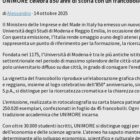
UNIMORE celebra 850 anni di storia con un francobollo
di
Alessandro
·
14 ottobre 2025
Il Ministero delle Imprese e del Made in Italy ha emesso un nuo
Università degli Studi di Modena e Reggio Emilia, in occasione de
Con questa emissione, l’Italia rende omaggio a uno degli atenei p
rappresenta un punto di riferimento per la formazione, la ricerc
Fondata nel 1175, l’Università di Modena è tra le più antiche isti
settentrionale nel periodo di massimo splendore delle città-stato
polo universitario diffuso su due città, in grado di coniugare l’e
La vignetta del francobollo riproduce un’elaborazione grafica c
e reggiano, insieme al logo celebrativo dell’850° anniversario, si
S.p.A., si distingue per la ricercatezza cromatica e la chiarezza 
L’emissione, realizzata in rotocalcografia su carta bianca patinat
250.020 esemplari, confezionati in foglio da 45 francobolli. Ogni
tradizione accademica che UNIMORE incarna.
Con oltre 30.000 studenti iscritti, UNIMORE si distingue oggi per l’
dell’economia e delle scienze agrarie. L’ateneo ha saputo manten
determinante allo sviluppo economico, scientifico e culturale 