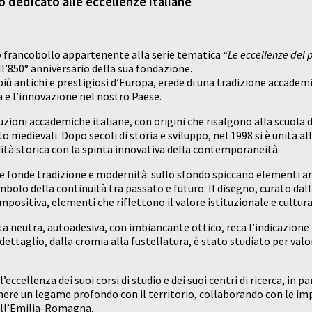
 dedicato alle eccellenze italiane
vo francobollo appartenente alla serie tematica
“Le eccellenze del p
ll’850° anniversario della sua fondazione.
iù antichi e prestigiosi d’Europa, erede di una tradizione accademi
a e l’innovazione nel nostro Paese.
tuzioni accademiche italiane, con origini che risalgono alla scuola 
 medievali. Dopo secoli di storia e sviluppo, nel 1998 si è unita 
redità storica con la spinta innovativa della contemporaneità.
he fonde tradizione e modernità: sullo sfondo spiccano elementi ar
mbolo della continuità tra passato e futuro. Il disegno, curato dall
compositiva, elementi che riflettono il valore istituzionale e cult
a neutra, autoadesiva, con imbiancante ottico, reca l’indicazione ta
 dettaglio, dalla cromia alla fustellatura, è stato studiato per va
eccellenza dei suoi corsi di studio e dei suoi centri di ricerca, in p
ere un legame profondo con il territorio, collaborando con le impr
dell’Emilia-Romagna.