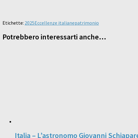
Etichette:
2025
Eccellenze italiane
patrimonio
Potrebbero interessarti anche...
Italia – L’astronomo Giovanni Schiapare