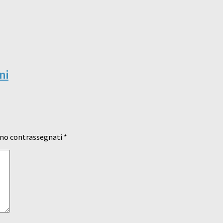
ni
ono contrassegnati
*