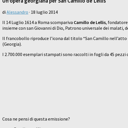
Un’opera georgiana per San Camillo de Lellis
di
Alessandro
·
18 luglio 2014
Il 14 Luglio 1614 a Roma scompariva
Camillo de Lellis
, fondatore
insieme con san Giovanni di Dio, Patrono universale dei malati, de
Il francobollo riproduce l’icona dal titolo “San Camillo nell’at
(Georgia).
I 2.700.000 esemplari stampati sono raccolti in fogli da 45 pezzi c
Cosa ne pensi di questa emissione?