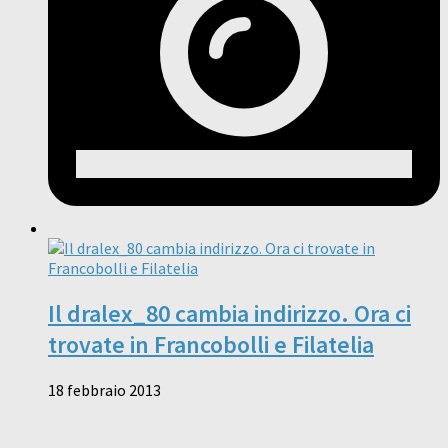
Il dralex_80 cambia indirizzo. Ora ci
trovate in Francobolli e Filatelia
18 febbraio 2013