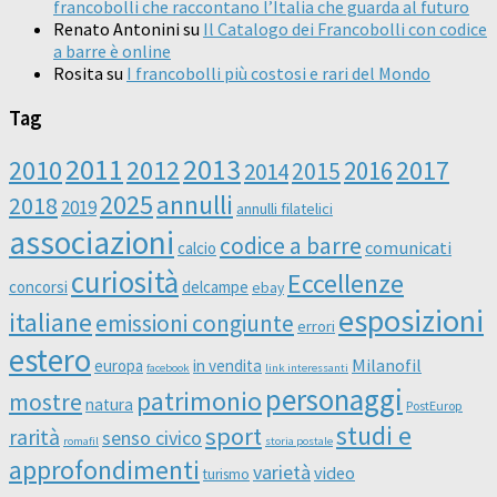
francobolli che raccontano l’Italia che guarda al futuro
Renato Antonini
su
Il Catalogo dei Francobolli con codice
a barre è online
Rosita
su
I francobolli più costosi e rari del Mondo
Tag
2011
2013
2010
2012
2016
2017
2014
2015
2025
annulli
2018
2019
annulli filatelici
associazioni
codice a barre
comunicati
calcio
curiosità
Eccellenze
concorsi
delcampe
ebay
esposizioni
italiane
emissioni congiunte
errori
estero
Milanofil
europa
in vendita
facebook
link interessanti
personaggi
patrimonio
mostre
natura
PostEurop
studi e
sport
rarità
senso civico
romafil
storia postale
approfondimenti
varietà
video
turismo