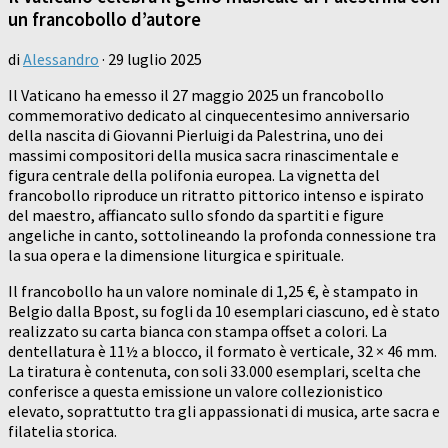
un francobollo d’autore
di
Alessandro
·
29 luglio 2025
Il Vaticano ha emesso il 27 maggio 2025 un francobollo
commemorativo dedicato al cinquecentesimo anniversario
della nascita di Giovanni Pierluigi da Palestrina, uno dei
massimi compositori della musica sacra rinascimentale e
figura centrale della polifonia europea. La vignetta del
francobollo riproduce un ritratto pittorico intenso e ispirato
del maestro, affiancato sullo sfondo da spartiti e figure
angeliche in canto, sottolineando la profonda connessione tra
la sua opera e la dimensione liturgica e spirituale.
Il francobollo ha un valore nominale di 1,25 €, è stampato in
Belgio dalla Bpost, su fogli da 10 esemplari ciascuno, ed è stato
realizzato su carta bianca con stampa offset a colori. La
dentellatura è 11½ a blocco, il formato è verticale, 32 × 46 mm.
La tiratura è contenuta, con soli 33.000 esemplari, scelta che
conferisce a questa emissione un valore collezionistico
elevato, soprattutto tra gli appassionati di musica, arte sacra e
filatelia storica.