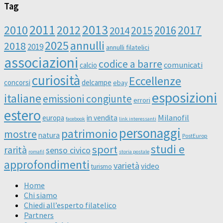
Tag
2011
2013
2010
2012
2016
2017
2014
2015
2025
annulli
2018
2019
annulli filatelici
associazioni
codice a barre
comunicati
calcio
curiosità
Eccellenze
concorsi
delcampe
ebay
esposizioni
italiane
emissioni congiunte
errori
estero
Milanofil
europa
in vendita
facebook
link interessanti
personaggi
patrimonio
mostre
natura
PostEurop
studi e
sport
rarità
senso civico
romafil
storia postale
approfondimenti
varietà
video
turismo
Home
Chi siamo
Chiedi all’esperto filatelico
Partners