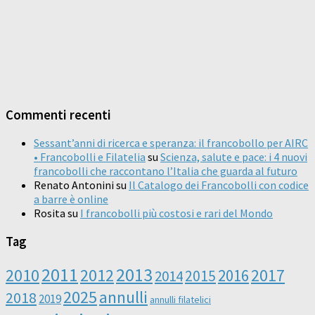
Commenti recenti
Sessant’anni di ricerca e speranza: il francobollo per AIRC
• Francobolli e Filatelia
su
Scienza, salute e pace: i 4 nuovi
francobolli che raccontano l’Italia che guarda al futuro
Renato Antonini
su
Il Catalogo dei Francobolli con codice
a barre è online
Rosita
su
I francobolli più costosi e rari del Mondo
Tag
2011
2013
2010
2012
2016
2017
2014
2015
2025
annulli
2018
2019
annulli filatelici