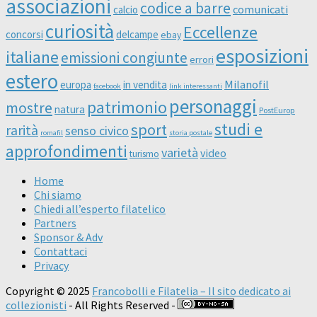
associazioni
codice a barre
comunicati
calcio
curiosità
Eccellenze
concorsi
delcampe
ebay
esposizioni
italiane
emissioni congiunte
errori
estero
Milanofil
europa
in vendita
facebook
link interessanti
personaggi
patrimonio
mostre
natura
PostEurop
studi e
sport
rarità
senso civico
romafil
storia postale
approfondimenti
varietà
video
turismo
Home
Chi siamo
Chiedi all’esperto filatelico
Partners
Sponsor & Adv
Contattaci
Privacy
Copyright © 2025
Francobolli e Filatelia – Il sito dedicato ai
collezionisti
- All Rights Reserved -