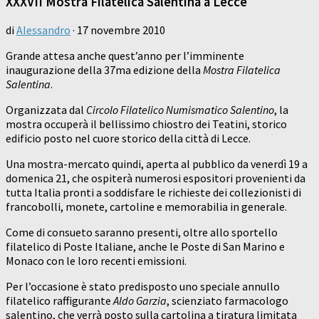
XXXVII Mostra Filatelica Salentina a Lecce
di
Alessandro
·
17 novembre 2010
Grande attesa anche quest’anno per l’imminente
inaugurazione della 37ma edizione della
Mostra Filatelica
Salentina
.
Organizzata dal
Circolo Filatelico Numismatico Salentino
, la
mostra occuperà il bellissimo chiostro dei Teatini, storico
edificio posto nel cuore storico della città di Lecce.
Una mostra-mercato quindi, aperta al pubblico da venerdì 19 a
domenica 21, che ospiterà numerosi espositori provenienti da
tutta Italia pronti a soddisfare le richieste dei collezionisti di
francobolli, monete, cartoline e memorabilia in generale.
Come di consueto saranno presenti, oltre allo sportello
filatelico di Poste Italiane, anche le Poste di San Marino e
Monaco con le loro recenti emissioni.
Per l’occasione è stato predisposto uno speciale annullo
filatelico raffigurante
Aldo Garzia
, scienziato farmacologo
salentino, che verrà posto sulla cartolina a tiratura limitata